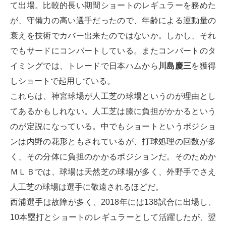
て出場。比較的長い期間ショートのレギュラーを務めた
が、守備力の高い選手だったので、年齢による運動量の
衰えを技術でカバー出来たのではないか。しかし、それ
でもサードにコンバートしている。またコンバートのタ
イミングでは、トレードで日本ハムから
川島慶三
を獲得
しショートで起用している。
これらは、神宮球場が人工芝の球場というのが理由とし
てあるかもしれない。人工芝は膝に負担がかかるという
のが定説になっている。中でもショートというポジショ
ンは内野の花形ともされているが、打球処理の回数が多
く、その分体に負担のかかるポジションだ。そのためか
ＭＬＢでは、球場は天然芝の球場が多く、外野手でさえ
人工芝の球場は選手に敬遠されるほどだ。
西浦選手は故障が多く、2018年には138試合に出場し、
10本塁打とショートのレギュラーとして活躍したが、翌