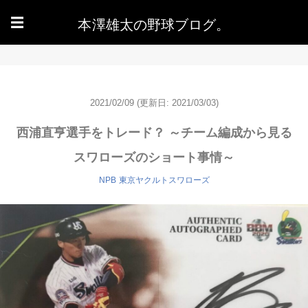
本澤雄太の野球ブログ。
☰
2021/02/09
(更新日: 2021/03/03)
西浦直亨選手をトレード？ ～チーム編成から見る
スワローズのショート事情～
NPB
東京ヤクルトスワローズ