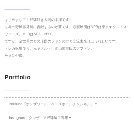
はじめまして！野球好き人間の本澤です！
世界の野球界発展に貢献するのが夢です。贔屓球団はNPBは東京ヤクルトス
ワローズ、MLBはSEA・NYY。
ですが、全世界のどの球団のファンの方と交流出来ればうれしいです。
トレカ収集少々。元ヤクルト、池山隆寛氏の大ファン。
たまに俳優。
Portfolio
Youtube「ホンザワールドベースボールチャンネル」
Instagram：タンザニア野球選手専用