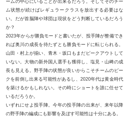
ームの中心にいることが出来るだろう。そしてそのチー
ム状態が続けばレギュラークラスを放出する必要はな
い。だが首脳陣や球団は現状をどう判断しているだろう
か？
2023年からが勝負モードと書いたが、投手陣が整備でき
れば奥川の成長を待たずとも勝負モードに転じられる。
山田・村上が揃い、青木・坂口もまだピークアウトして
いない。大物の新外国人選手も獲得し、塩見・山﨑の成
長も見える。野手陣の状態が良いからこそチームのピー
クを前倒し出来る可能性があるし、2020年代は黄金時代
を築けるかもしれない。その時にショートを誰に任せて
いるだろうか。
いずれにせよ投手陣。今年の投手陣の出来が、来年以降
の野手陣の編成にも影響を及ぼす可能性は十分にある。