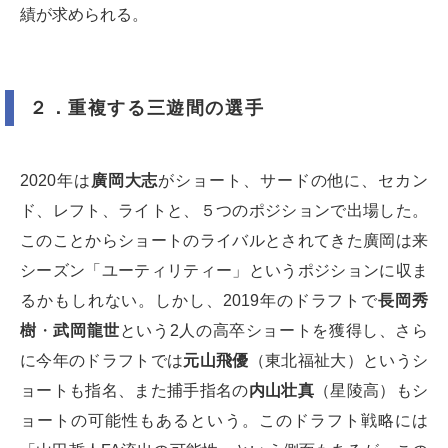
績が求められる。
２．重複する三遊間の選手
2020年は
廣岡大志
がショート、サードの他に、セカン
ド、レフト、ライトと、５つのポジションで出場した。
このことからショートのライバルとされてきた廣岡は来
シーズン「ユーティリティー」というポジションに収ま
るかもしれない。しかし、2019年のドラフトで
長岡秀
樹
・
武岡龍世
という2人の高卒ショートを獲得し、さら
に今年のドラフトでは
元山飛優
（東北福祉大）というシ
ョートも指名、また捕手指名の
内山壮真
（星陵高）もシ
ョートの可能性もあるという。このドラフト戦略には