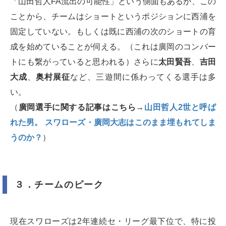
「山田哲人FA流出の可能性」という側面もあるが、この
ことから、チームはショートというポジションに西浦を
固定していない。もしくは既に西浦の次のショートの育
成を始めていることが伺える。（これは廣岡のコンバー
トにも繋がっていると思われる）さらに
太田賢吾
、
吉田
大成
、
奥村展征
など、三遊間に係わってくる選手は多
い。
（
廣岡選手に関する記事はこちら→
山田哲人2世と呼ば
れた男。 スワローズ・廣岡大志はこのまま埋もれてしま
うのか？
）
３．チームのピーク
現在スワローズは2年連続セ・リーグ最下位で、特に投