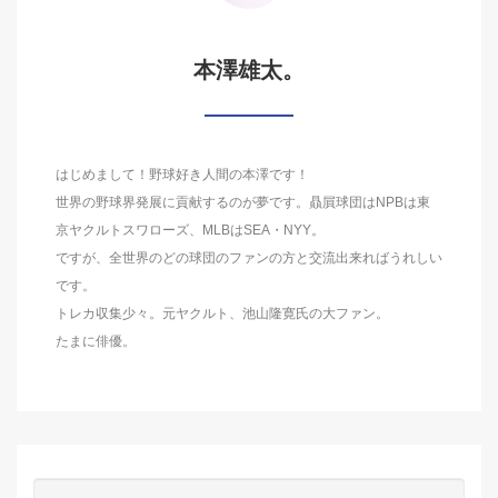
本澤雄太。
はじめまして！野球好き人間の本澤です！
世界の野球界発展に貢献するのが夢です。贔屓球団はNPBは東
京ヤクルトスワローズ、MLBはSEA・NYY。
ですが、全世界のどの球団のファンの方と交流出来ればうれしい
です。
トレカ収集少々。元ヤクルト、池山隆寛氏の大ファン。
たまに俳優。