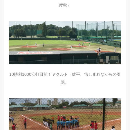
度秋）
10勝利1000安打目前！ヤクルト・雄平、惜しまれながらの引
退。