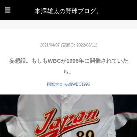
本澤雄太の野球ブログ。
☰
2021/04/07
(更新日: 2022/08/11)
妄想話。もしもWBCが1996年に開催されていた
ら。
国際大会
妄想WBC1996