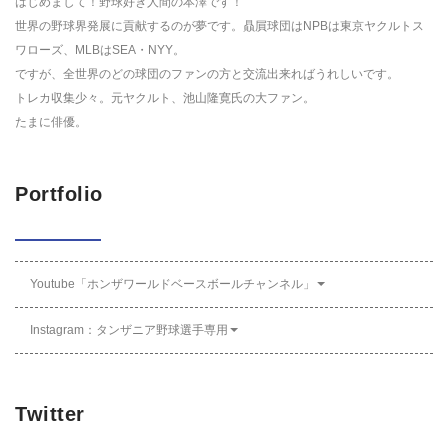
はじめまして！野球好き人間の本澤です！
世界の野球界発展に貢献するのが夢です。贔屓球団はNPBは東京ヤクルトス
ワローズ、MLBはSEA・NYY。
ですが、全世界のどの球団のファンの方と交流出来ればうれしいです。
トレカ収集少々。元ヤクルト、池山隆寛氏の大ファン。
たまに俳優。
Portfolio
Youtube「ホンザワールドベースボールチャンネル」
Instagram：タンザニア野球選手専用
Twitter