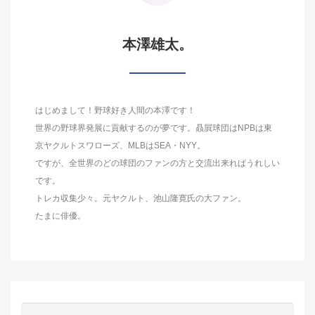
本澤雄太。
はじめまして！野球好き人間の本澤です！
世界の野球界発展に貢献するのが夢です。贔屓球団はNPBは東
京ヤクルトスワローズ、MLBはSEA・NYY。
ですが、全世界のどの球団のファンの方と交流出来ればうれしい
です。
トレカ収集少々。元ヤクルト、池山隆寛氏の大ファン。
たまに俳優。