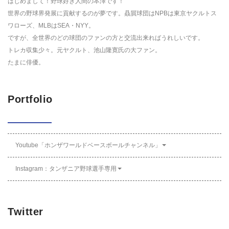
はじめまして！野球好き人間の本澤です！
世界の野球界発展に貢献するのが夢です。贔屓球団はNPBは東京ヤクルトス
ワローズ、MLBはSEA・NYY。
ですが、全世界のどの球団のファンの方と交流出来ればうれしいです。
トレカ収集少々。元ヤクルト、池山隆寛氏の大ファン。
たまに俳優。
Portfolio
Youtube「ホンザワールドベースボールチャンネル」
Instagram：タンザニア野球選手専用
Twitter