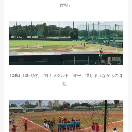
度秋）
10勝利1000安打目前！ヤクルト・雄平、惜しまれながらの引
退。